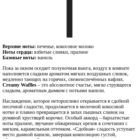
Верхние ноты:
печенье, кокосовое молоко
Ноты сердца:
взбитые сливки, пралине
Базовые ноты:
ваниль
Пока за окном оседает полуночная вьюга, воздух в комнате
наполняется сладким ароматом мягких воздушных сливок,
медленно тающих на горячих, свежеиспечённых вафлях.
Creamy
Waffles
– это абсолютное счастье, мягко струящееся
сладким, ароматным дымком с нотками ванили.
Наслаждение, которое неторопливо открывается в сдобной
песочной сладости, продолжается в молочной кокосовой
нотке и плавно превращается в запах пышных сливок на
румяной хрустящей корочке. Особый аккорд – бархатистые
ноты пралине, звучание обжаренных орехов в сочетании с
мягким, карамельным оттенком. «Сдобная» сладость уступает
место дымной ванили, завершая композицию густой,